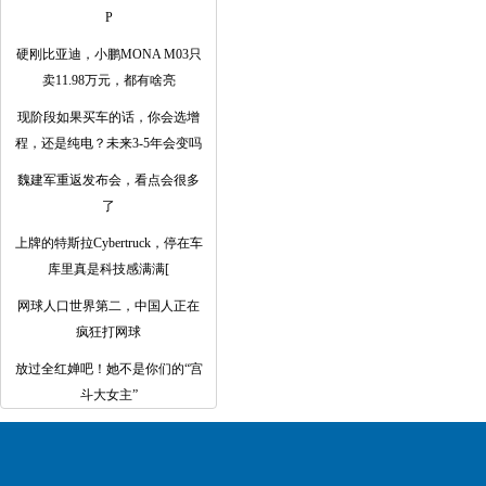
P
硬刚比亚迪，小鹏MONA M03只
卖11.98万元，都有啥亮
现阶段如果买车的话，你会选增
程，还是纯电？未来3-5年会变吗
魏建军重返发布会，看点会很多
了
上牌的特斯拉Cybertruck，停在车
库里真是科技感满满[
网球人口世界第二，中国人正在
疯狂打网球
放过全红婵吧！她不是你们的“宫
斗大女主”