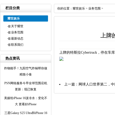
栏目分类
你的位置：
耀世娱乐
>
业务范围
>
耀世娱乐
关于耀世
业务范围
上牌的
最新动态
联系我们
上牌的特斯拉Cybertruck，停
热点资讯
炸物能手！九阳空气炸锅帮你做
精致小食
PSN网络服务今早全球范围宕机
上一篇：
网球人口世界第二，中
更新：现已恢复
美媒给iPhone 16泼冷水：变化不
大 更看好iPhone
三星Galaxy S25 Ultra和iPhone 16