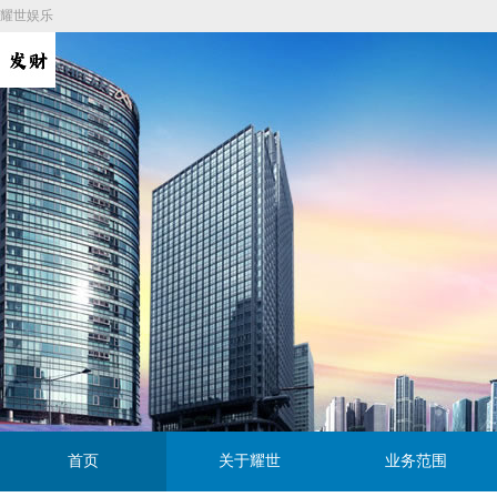
耀世娱乐
首页
关于耀世
业务范围