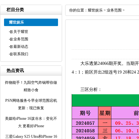
栏目分类
你的位置：
耀世娱乐
>
业务范围
>
耀世娱乐
关于耀世
业务范围
最新动态
联系我们
大乐透第24066期开奖。当期开奖号码
热点资讯
4：1；前区开出2组连号19 20和24
炸物能手！九阳空气炸锅帮你做
三区分析：
精致小食
PSN网络服务今早全球范围宕机
更新：现已恢复
美媒给iPhone 16泼冷水：变化不
大 更看好iPhone
三星Galaxy S25 Ultra和iPhone 16