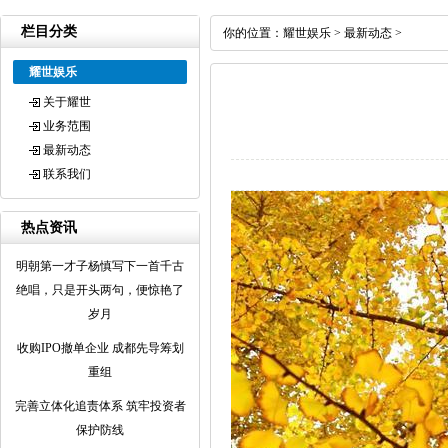
栏目分类
你的位置：
耀世娱乐
>
最新动态
>
耀世娱乐
关于耀世
业务范围
最新动态
联系我们
热点资讯
明朝第一才子杨慎写下一首千古
绝唱，只是开头两句，便惊艳了
岁月
收购IPO撤单企业 成都先导筹划
重组
完善立体化追责体系 筑牢投资者
保护防线