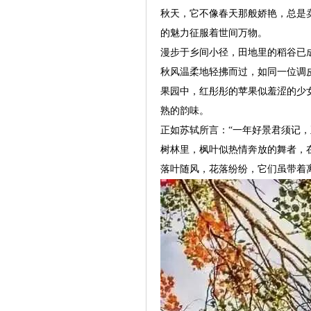
秋天，它不像春天那般娇艳，总是
的魅力征服着世间万物。
漫步于乡间小径，田地里的稻谷已
秋风温柔地轻拂而过，如同一位调
果园中，红彤彤的苹果似羞涩的少
熟的韵味。
正如苏轼所言：“一年好景君须记
树林里，枫叶似热情奔放的舞者，
落叶随风，花落纷纷，它们虽带着