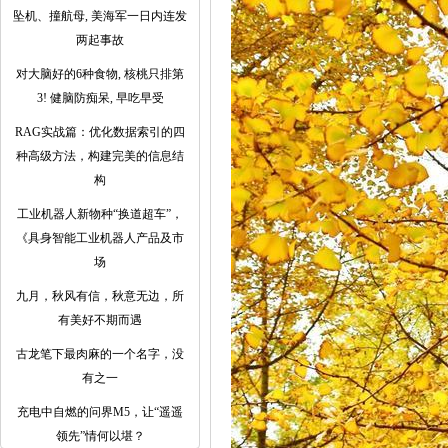
坠机、撞航母, 美海军一日内连发
两起事故
对大脑好的6种食物, 核桃只排第
3! 健脑防痴呆, 早吃早受
RAG实战篇：优化数据索引的四
种高级方法，构建完美的信息结
构
工业机器人新物种“换道超车”，
《具身智能工业机器人产品及市
场
九月，秋风有信，秋意无边，所
有美好不期而遇
古龙笔下最肉麻的一个名字，没
有之一
充电中自燃的问界M5，让“遥遥
领先”情何以堪？