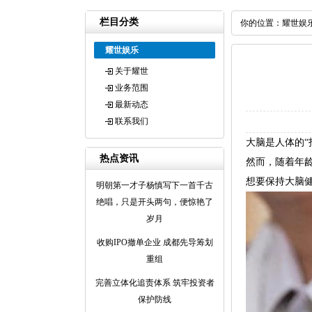
栏目分类
你的位置：
耀世娱
耀世娱乐
关于耀世
业务范围
最新动态
联系我们
大脑是人体的
热点资讯
然而，随着年
想要保持大脑
明朝第一才子杨慎写下一首千古
绝唱，只是开头两句，便惊艳了
岁月
收购IPO撤单企业 成都先导筹划
重组
完善立体化追责体系 筑牢投资者
保护防线