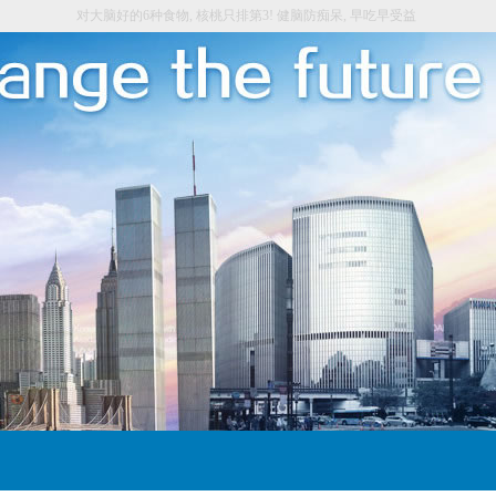
对大脑好的6种食物, 核桃只排第3! 健脑防痴呆, 早吃早受益