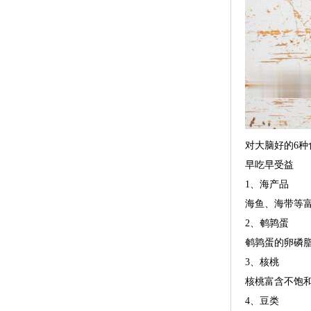
对大脑好的6种
早吃早受益
1、海产品
海鱼、海带等富
2、鹌鹑蛋
鹌鹑蛋的卵磷
3、核桃
核桃富含不饱
4、豆类