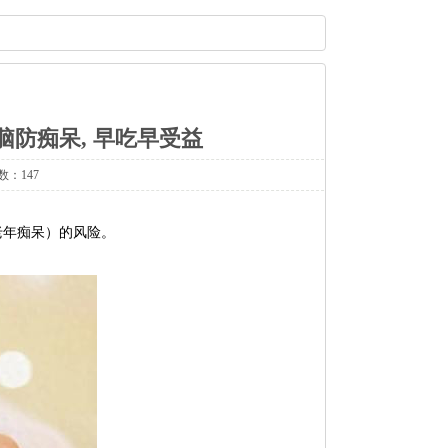
健脑防痴呆, 早吃早受益
数：147
老年痴呆）的风险。