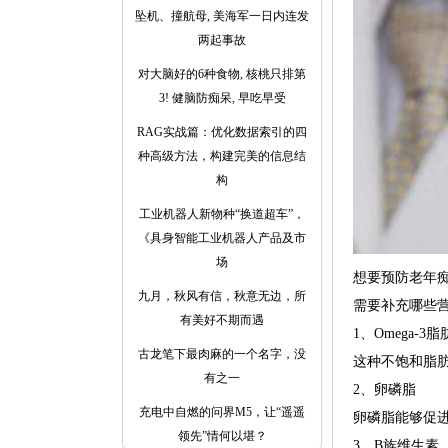
坠机、撞航母, 美海军一日内连发
两起事故
对大脑好的6种食物, 核桃只排第
3! 健脑防痴呆, 早吃早受
RAG实战篇：优化数据索引的四
种高级方法，构建完美的信息结
构
工业机器人新物种“换道超车”，
《具身智能工业机器人产品及市
场
想要预防老年
九月，秋风有信，秋意无边，所
需要补充哪些
有美好不期而遇
1、Omega-3
古龙笔下最肉麻的一个名字，没
这种不饱和脂
有之一
2、卵磷脂
充电中自燃的问界M5，让“遥遥
卵磷脂能够促
领先”情何以堪？
3、B族维生素