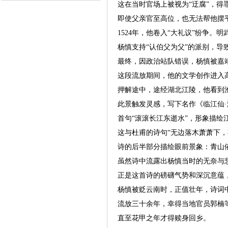
这在当时官场上被视为“迂腐”，得
即使父亲官至高位，也无法帮他摆
1524年，他卷入“大礼议”纷争
杨慎支持“认伯父为父”的派别，
最终，因政治站队错误，杨慎被嘉
这段流放期间，他的文学创作进入
押解途中，途经湖北江陵，他看到
此景触发灵感，写下名作《临江仙
首句“滚滚长江东逝水”，形象描
这与杜甫的诗句“无边落木萧萧下
诗的后半部分描绘眼前景象：青山
虽然诗中流露出杨慎当时的无奈与
正是这首诗的磅礴气势和深沉意蕴
杨慎被贬云南时，正值壮年，诗词
流放三十余年，幸得当地官员郭楠
直至花甲之年才得赎身回乡。