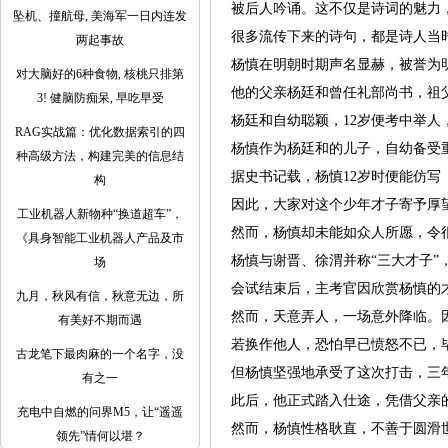
被后人吟诵。这不仅是诗词的魅力
坠机、撞航母, 美海军一日内连发
很多流传下来的诗句，都是诗人当
两起事故
杨慎在明朝时期声名显赫，被誉为
对大脑好的6种食物, 核桃只排第
他的父亲杨廷和曾任礼部尚书，祖
3! 健脑防痴呆, 早吃早受
杨廷和自幼聪颖，12岁便考中举人
RAG实战篇：优化数据索引的四
杨慎作为杨廷和的儿子，自幼备受
种高级方法，构建完美的信息结
据史书记载，杨慎12岁时便能仿写
构
因此，大家对这个少年才子寄予厚
工业机器人新物种“换道超车”，
然而，杨慎却未能如众人所愿，令
《具身智能工业机器人产品及市
杨慎与谢晋、徐渭并称“三大才子
场
会试结束后，主考官因欣赏杨慎的
九月，秋风有信，秋意无边，所
然而，天意弄人，一场意外降临。
有美好不期而遇
若换作他人，恐怕早已愤怒不已，
古龙笔下最肉麻的一个名字，没
但杨慎坚强地承受了这次打击，三
有之一
此后，他正式踏入仕途，凭借父亲
充电中自燃的问界M5，让“遥遥
然而，杨慎性格耿直，不善于圆滑
领先”情何以堪？