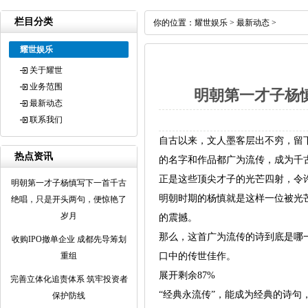
栏目分类
你的位置：
耀世娱乐
>
最新动态
>
耀世娱乐
关于耀世
业务范围
明朝第一才子杨
最新动态
联系我们
自古以来，文人墨客层出不穷，留
热点资讯
的名字和作品都广为流传，成为千
正是这些顶尖才子的光芒四射，令
明朝第一才子杨慎写下一首千古
明朝时期的杨慎就是这样一位被光
绝唱，只是开头两句，便惊艳了
岁月
的震撼。
那么，这首广为流传的诗到底是哪
收购IPO撤单企业 成都先导筹划
重组
口中的传世佳作。
展开剩余87%
完善立体化追责体系 筑牢投资者
“经典永流传”，能成为经典的诗
保护防线