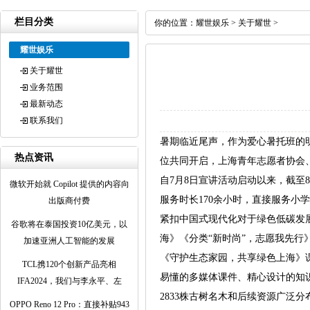
栏目分类
你的位置：
耀世娱乐
>
关于耀世
>
耀世娱乐
关于耀世
业务范围
最新动态
联系我们
暑期临近尾声，作为爱心暑托班的
热点资讯
位共同开启，上海青年志愿者协会
自7月8日宣讲活动启动以来，截至
微软开始就 Copilot 提供的内容向
服务时长170余小时，直接服务小学生
出版商付费
紧扣中国式现代化对于绿色低碳发
谷歌将在泰国投资10亿美元，以
海》《分类“新时尚”，志愿我先行
加速亚洲人工智能的发展
《守护生态家园，共享绿色上海》
TCL携120个创新产品亮相
易懂的多媒体课件、精心设计的知
IFA2024，我们与李永平、左
2833株古树名木和后续资源广泛
OPPO Reno 12 Pro：直接补贴943