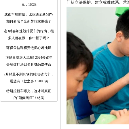
门从立法保护、建立标准体系、营
元，16GB
成都车展前瞻：比亚迪全新MPV
如何命名？全新梦想家更强了
这3种会加速毁掉爱车的行为，很
多人都在做，你中招了吗？
环保公益课程开进爱心暑托班
正能量澎湃大流量! 2024传媒年
会融媒打法彰显县域融媒使命
7月销量不到10辆的纯电动汽车，
居然有11款之多！5000辆
特斯拉新车曝光，这才叫真正
的“颜值回归”！绝美