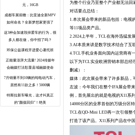
为整个行业乃至整个产业都无法回
元，16GB
对话要点总结：
成都车展前瞻：比亚迪全新MPV
1.本次展会带来的新品包括：电视的
如何命名？全新梦想家更强了
等11项品类产品。
这3种会加速毁掉爱车的行为，很
2.2024上半年，TCL在海外迅
多人都在做，你中招了吗？
3.AI本质来讲是数字技术结合了
环保公益课程开进爱心暑托班
4.TCL手机业务面向国内运营商
正能量澎湃大流量! 2024传媒年
以下为TCL实业欧洲营销本部总经
会融媒打法彰显县域融媒使命
删减）：
7月销量不到10辆的纯电动汽车，
媒体：此次展会带来了许多新品，
居然有11款之多！5000辆
左波：今年我们在整个IFA展会带
特斯拉新车曝光，这才叫真正
例，首先展出的就是电视的X11系列
的“颜值回归”！绝美
14000分区的业界首创的万级分
TCL在QD-Mini LED再一
打造了该产品。X11系列产品在中