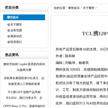
栏目分类
你的位置：
耀世娱乐
>
关于耀世
>
耀世娱乐
关于耀世
业务范围
TCL携1
最新动态
联系我们
所有产品背后都有AI的支撑。AI
热点资讯
作者 | 陈和林
编辑 | 刘毓坤、杨睿琪
微软开始就 Copilot 提供的内容向
网科技讯 9月8日，在德国柏林国际
出版商付费
智屏BU副总经理兼全球产品经营中
谷歌将在泰国投资10亿美元，以
机对比20有了很大的提升，接下来
加速亚洲人工智能的发展
计、工艺、制造方面保持较好的竞
TCL携120个创新产品亮相
向收益或者滚动的运营市场，再向消
IFA2024，我们与李永平、左
此外，他们提到TCL与AI技术结
OPPO Reno 12 Pro：直接补贴943