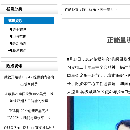
栏目分类
你的位置：
耀世娱乐
>
关于耀世
>
耀世娱乐
关于耀世
业务范围
正能量澎
最新动态
联系我们
8月17日，2024传媒年会“县
热点资讯
习贯彻二十届三中全会精神，探讨
圆桌会议第一环节，北京市海淀区
微软开始就 Copilot 提供的内容向
长、融媒体中心主任谢昌建，湖南
出版商付费
大流量 县级融媒体的使命与担当
谷歌将在泰国投资10亿美元，以
加速亚洲人工智能的发展
TCL携120个创新产品亮相
IFA2024，我们与李永平、左
OPPO Reno 12 Pro：直接补贴943