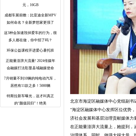
元，16GB
成都车展前瞻：比亚迪全新MPV
如何命名？全新梦想家更强了
这3种会加速毁掉爱车的行为，很
多人都在做，你中招了吗？
环保公益课程开进爱心暑托班
正能量澎湃大流量! 2024传媒年
会融媒打法彰显县域融媒使命
7月销量不到10辆的纯电动汽车，
居然有11款之多！5000辆
特斯拉新车曝光，这才叫真正
北京市海淀区融媒体中心党组副书
的“颜值回归”！绝美
“海淀区融媒体中心发挥区位优势
济社会发展和基层治理贡献媒体力
在正能量澎湃大流量上，她提到，
治理体系。同时，做强大端大号、