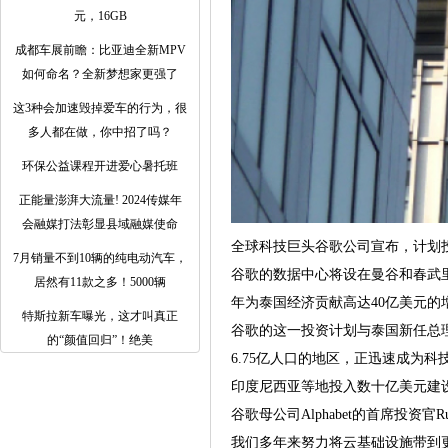
元，16GB
成都车展前瞻：比亚迪全新MPV
如何命名？全新梦想家更强了
这3种会加速毁掉爱车的行为，很
多人都在做，你中招了吗？
环保公益课程开进爱心暑托班
正能量澎湃大流量! 2024传媒年
会融媒打法彰显县域融媒使命
全球科技巨头谷歌公司宣布，计划
7月销量不到10辆的纯电动汽车，
谷歌的数据中心将设在曼谷和春武里
居然有11款之多！5000辆
年为泰国经济贡献高达40亿美元的
特斯拉新车曝光，这才叫真正
谷歌的这一投资计划与泰国新任总理Pa
的“颜值回归”！绝美
6.75亿人口的地区，正迅速成为
印度尼西亚等地投入数十亿美元建
谷歌母公司Alphabet的首席投资
我们多年来努力将云基础设施带到