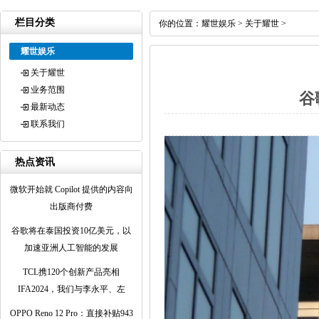
栏目分类
你的位置：
耀世娱乐
>
关于耀世
>
耀世娱乐
关于耀世
业务范围
谷
最新动态
联系我们
热点资讯
微软开始就 Copilot 提供的内容向
出版商付费
谷歌将在泰国投资10亿美元，以
加速亚洲人工智能的发展
TCL携120个创新产品亮相
IFA2024，我们与李永平、左
OPPO Reno 12 Pro：直接补贴943