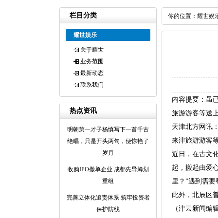
栏目分类
你的位置：
耀世娱
耀世娱乐
关于耀世
业务范围
最新动态
联系我们
内容提要：虽
热点资讯
旅游游客等送
天津北方网讯
明朝第一才子杨慎写下一首千古
来津旅游游客
绝唱，只是开头两句，便惊艳了
岁月
近日，在古文
起，搬起由爱
收购IPO撤单企业 成都先导筹划
重组
里？”遇到需
此外，北辰区
完善立体化追责体系 筑牢投资者
（津云新闻编
保护防线