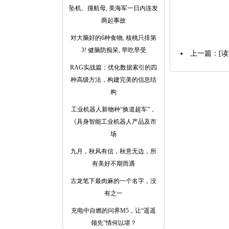
坠机、撞航母, 美海军一日内连发
两起事故
对大脑好的6种食物, 核桃只排第
3! 健脑防痴呆, 早吃早受
上一篇：
[
RAG实战篇：优化数据索引的四
种高级方法，构建完美的信息结
构
工业机器人新物种“换道超车”，
《具身智能工业机器人产品及市
场
九月，秋风有信，秋意无边，所
有美好不期而遇
古龙笔下最肉麻的一个名字，没
有之一
充电中自燃的问界M5，让“遥遥
领先”情何以堪？