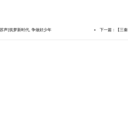
读苏声]筑梦新时代, 争做好少年
下一篇：
【三秦