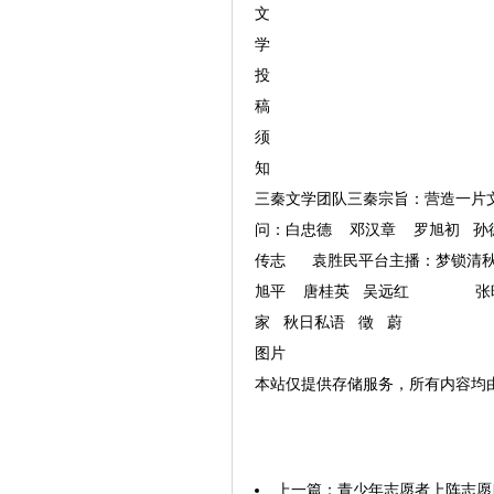
文
学
投
稿
须
知
三秦文学团队三秦宗旨：营造一片
问：白忠德 邓汉章 罗旭初
传志 袁胜民平台主播：梦锁清
旭平 唐桂英 吴远红 张
家 秋日私语 徵 蔚
图片
本站仅提供存储服务，所有内容均
上一篇：
青少年志愿者上阵志愿