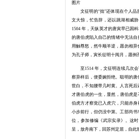
图片
文征明的“拙”还体现在个人
文大惊，忙告辞，还以跳湖相威胁
1504 年，天纵英才的唐寅早已
的唐伯虎陷入自己的情绪中无法自
用触尊怒，然牛顺羊逆，愿勿相异
为孔子师，寅长征明十阅月，愿例
至1514 年，文征明连续几
察异样后，便委婉拒绝。聪明的唐
世白，不知腰带几时黄。人言死后
才唐伯虎的一生，显然，唐伯虎是
伯虎方才察觉已入虎穴，只能赤身裸
小步前行，但仍没中第。工部尚书
位，参加修编《武宗实录》。这时
呈，放舟南下，回苏州定居，自此