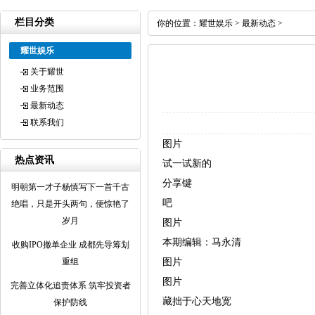
栏目分类
你的位置：
耀世娱乐
>
最新动态
>
耀世娱乐
关于耀世
业务范围
最新动态
联系我们
图片
热点资讯
试一试新的
分享键
明朝第一才子杨慎写下一首千古
吧
绝唱，只是开头两句，便惊艳了
岁月
图片
本期编辑：马永清
收购IPO撤单企业 成都先导筹划
重组
图片
图片
完善立体化追责体系 筑牢投资者
藏拙于心天地宽
保护防线