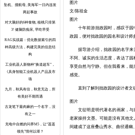
图片
坠机、撞航母, 美海军一日内连发
文/陈祖金
两起事故
图片
对大脑好的6种食物, 核桃只排第
十年前游拙政园时，感叹于园
3! 健脑防痴呆, 早吃早受
政园，便对拙政园的园名和设计师
RAG实战篇：优化数据索引的四
种高级方法，构建完美的信息结
据导游介绍，拙政园的名字来源
构
不阿、诚实的生活态度，表达了园
工业机器人新物种“换道超车”，
享受自然与宁静。但在我看来，能
《具身智能工业机器人产品及市
感觉。
场
直到了解到拙政园的设计者文
九月，秋风有信，秋意无边，所
有美好不期而遇
图片
古龙笔下最肉麻的一个名字，没
文征明是明代著名的画家，与
有之一
老家操持文墨。可能是没有其他文
充电中自燃的问界M5，让“遥遥
间建成了这座叠山秀水、曲径通幽
领先”情何以堪？