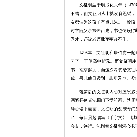
文征明生于明成化六年（14
不错，但文征明从小就发育迟缓，
友都认为这孩子有点儿呆。同龄孩
时常随父亲东奔西走，书也便读得
秀才，还被老师批评字迹不佳。
1498年，文征明和唐伯虎
习了一下便高中解元。而文征明凑
书：南京解元，而这次考试给文征
成。吾儿他日远到，非所及也。没
落第后的文征明内心对应试多
画派开创者沈周门下学绘画。沈周
静心读书画画，文征明的父亲专门
己，每日晨起临写《千字文》，以
会友，远行。沈周看文征明潜心求