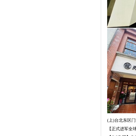
(上)台北东区门
【正式进军全