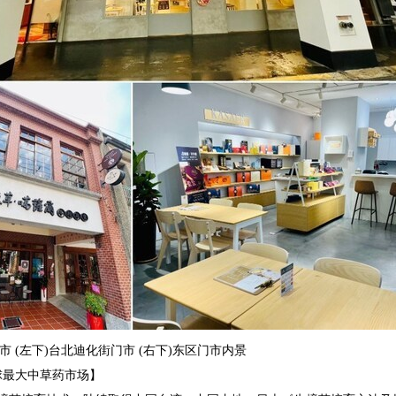
市 (左下)台北迪化街门市 (右下)东区门市内景
球最大中草药市场】