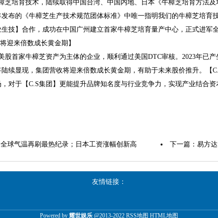
】牛樟芝培育技术，陆续取得中国台湾、中国内地、日本《牛樟芝培育方法
2年发布的《牛樟芝生产技术规范团体标准》中唯一指明我们的牛樟芝培育技
业生技】合作，成功在中国广州建立首家牛樟芝培育量产中心，正式进军
收 将迎来倍数成长黄金期】
是美股首家牛樟芝资产为主体的企业，顺利通过美国DTC审核。2023年已产
将陆续显现，集团营收将迎来倍数成长黄金期，有助于未来股价推升。【C
场，对于【C.S集团】更能提升品牌知名度与行业竞争力，实现产业结合
月全球气温再刷最热纪录；日本工资涨幅创新高
下一篇：
易方达
友情链接：
Powered by
耀世娱乐
@2013-2022
RSS地图
HTML地图