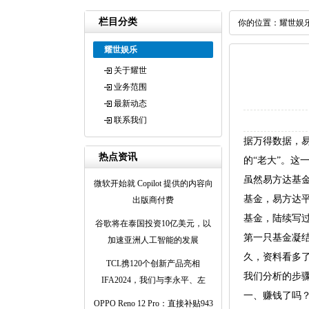
栏目分类
你的位置：
耀世娱
耀世娱乐
关于耀世
业务范围
最新动态
联系我们
据万得数据，易
热点资讯
的“老大”。这一
虽然易方达基
微软开始就 Copilot 提供的内容向
基金，易方达平
出版商付费
基金，陆续写
谷歌将在泰国投资10亿美元，以
第一只基金凝
加速亚洲人工智能的发展
久，资料看多
TCL携120个创新产品亮相
我们分析的步
IFA2024，我们与李永平、左
一、赚钱了吗
OPPO Reno 12 Pro：直接补贴943