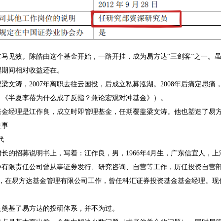
马见效。陈皓由这个基金开始，一路开挂，成为易方达“三剑客”之一。虽
理期间相对收益还在。
梁文涛，2007年离职去往云国投，后成立私募泓湖。2008年后痛定思
：《半夏李蓓为什么成了反指？兼论宏观对冲基金》）。
基金经理是江作良，成立时即管理基金，任期覆盖梁文涛。他也塑造了易
往事
代
长的招募说明书上，写着：江作良，男，1966年4月生，广东信宜人，上海财
券有限责任公司曾从事证券发行、研究咨询、自营等工作，历任投资自营
至今，在易方达基金管理有限公司工作，曾任科汇证券投资基金基金经理。
良奠基了易方达的投研体系，并不为过。