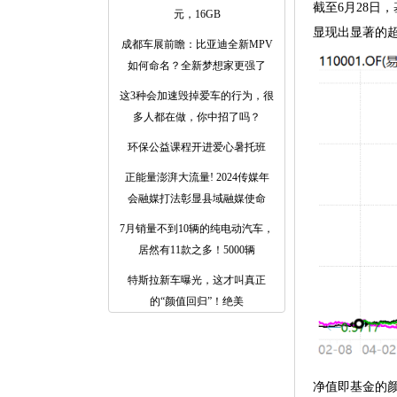
截至6月28日，
元，16GB
显现出显著的超
成都车展前瞻：比亚迪全新MPV
如何命名？全新梦想家更强了
这3种会加速毁掉爱车的行为，很
多人都在做，你中招了吗？
环保公益课程开进爱心暑托班
正能量澎湃大流量! 2024传媒年
会融媒打法彰显县域融媒使命
7月销量不到10辆的纯电动汽车，
居然有11款之多！5000辆
特斯拉新车曝光，这才叫真正
的“颜值回归”！绝美
净值即基金的