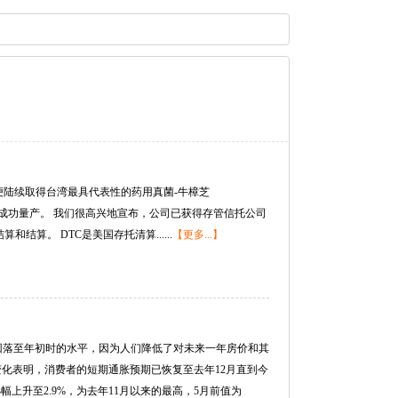
自2020年便陆续取得台湾最具代表性的药用真菌-牛樟芝
芝培育中心成功量产。 我们很高兴地宣布，公司已获得存管信托公司
结算。 DTC是美国存托清算......
【更多...】
回落至年初时的水平，因为人们降低了对未来一年房价和其
一变化表明，消费者的短期通胀预期已恢复至去年12月直到今
幅上升至2.9%，为去年11月以来的最高，5月前值为