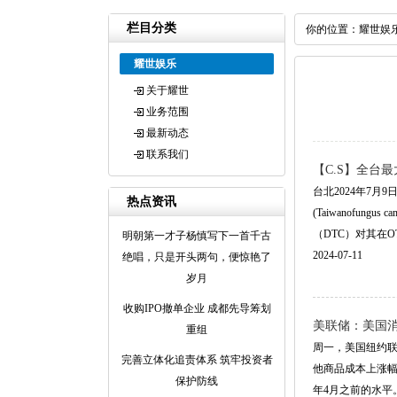
栏目分类
你的位置：
耀世娱
耀世娱乐
关于耀世
业务范围
最新动态
联系我们
【C.S】全台
台北2024年7月9
热点资讯
(Taiwanof
（DTC）对其在O
明朝第一才子杨慎写下一首千古
2024-07-11
绝唱，只是开头两句，便惊艳了
岁月
收购IPO撤单企业 成都先导筹划
美联储：美国
重组
周一，美国纽约
完善立体化追责体系 筑牢投资者
他商品成本上涨幅
保护防线
年4月之前的水平