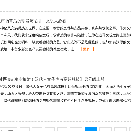
玩市场背后的珍贵与陷阱，文玩人必看
既神秘又充满诱惑的世界。在这里，珍贵的文玩与次品共存，真实与伪装交织。作为文
？今天，我们就来深度揭秘文玩市场背后的珍贵与陷阱，让你在追寻文玩之路上更加明
文玩如同璀璨的明珠，散发着独特的光芒。它们或许不是最耀眼的，但却拥有深厚的文
地、丰富多彩的色泽以及独特的养生功效，让......
【更多...】
林匹克# 凌空抽射！汉代人女子也有高超球技】启母阙上雕
匹克# 凌空抽射！汉代人女子也有高超球技】启母阙上雕的“蹴鞠图”，画面为两个女
优美，场面之激烈，给人带来身临其境之感。蹴鞠在繁荣发展的汉代被誉为国球，上至
。汉代蹴鞠规则是怎样的？与现代蹴鞠又有何不同？点击视频，带你了解风靡汉代的蹴鞠运动