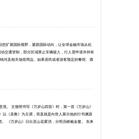
助您扩展国际视野，紧跟国际动向，让全球金融市场从此
一周启动交通管制，部分区域禁止车辆驶入，行人需申请并持有
在塞纳河及相关场馆周边。如果居民或者游客预定的餐馆、酒
意境。 文徵明书写《万岁山四首》时，第一首《万岁山》
》以《圣教》为主调，简直就是向世人展示他的行书渊源
赏。 《万岁山》日出灵山花雾消，分明员峤戴金鳌。 东来