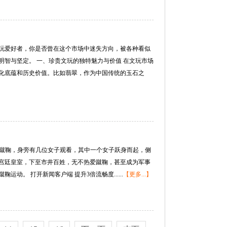
玩爱好者，你是否曾在这个市场中迷失方向，被各种看似
智与坚定。 一、珍贵文玩的独特魅力与价值 在文玩市场
化底蕴和历史价值。比如翡翠，作为中国传统的玉石之
子蹴鞠，身旁有几位女子观看，其中一个女子跃身而起，侧
宫廷皇室，下至市井百姓，无不热爱蹴鞠，甚至成为军事
。 打开新闻客户端 提升3倍流畅度......
【更多...】