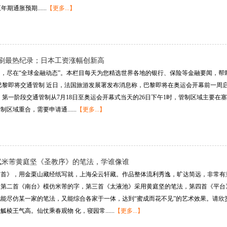
期通胀预期......
【更多...】
再刷最热纪录；日本工资涨幅创新高
，尽在“全球金融动态”。本栏目每天为您精选世界各地的银行、保险等金融要闻，帮
 // 巴黎即将交通管制 近日，法国旅游发展署发布消息称，巴黎即将在奥运会开幕前
 第一阶段交通管制从7月18日至奥运会开幕式当天的26日下午1时，管制区域主要
区域重合，需要申请通......
【更多...】
轼米芾黄庭坚《圣教序》的笔法，学谁像谁
首》，用金栗山藏经纸写就，上海朵云轩藏。作品整体流利秀逸，旷达简远，非常有
，第二首《南台》模仿米芾的字，第三首《太液池》采用黄庭坚的笔法，第四首《平台
能尽仿某一家的笔法，又能综合各家于一体，达到“蜜成而花不见”的艺术效果。请欣
棱王气高。仙仗乘春观物 化，寝园常......
【更多...】