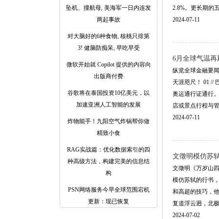
坠机、撞航母, 美海军一日内连发
2.8%。更长期的五年
两起事故
2024-07-11
对大脑好的6种食物, 核桃只排第
3! 健脑防痴呆, 早吃早受
6月全球气温
微软开始就 Copilot 提供的内容向
纵览全球金融要闻
出版商付费
天涯咫尺！ 01
谷歌将在泰国投资10亿美元，以
奥运通行证通行。
加速亚洲人工智能的发展
店或景点行程与管制
2024-07-11
炸物能手！九阳空气炸锅帮你做
精致小食
RAG实战篇：优化数据索引的四
文徵明模仿苏
种高级方法，构建完美的信息结
文徵明《万岁山四
构
模仿苏轼的行书
PSN网络服务今早全球范围宕机
和高超的技巧，他
更新：现已恢复
复道浮云迥，北极觚
2024-07-02