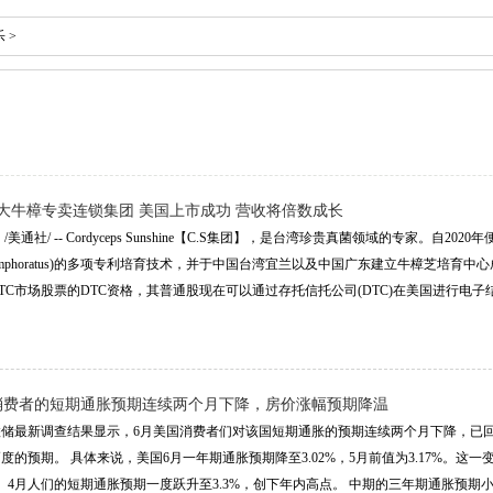
乐
>
最大牛樟专卖连锁集团 美国上市成功 营收将倍数成长
日 /美通社/ -- Cordyceps Sunshine【C.S集团】，是台湾珍贵真菌领域的专家。
ungus camphoratus)的多项专利培育技术，并于中国台湾宜兰以及中国广东建立牛樟
TC市场股票的DTC资格，其普通股现在可以通过存托信托公司(DTC)在美国进行电子结算和
消费者的短期通胀预期连续两个月下降，房价涨幅预期降温
联储最新调查结果显示，6月美国消费者们对该国短期通胀的预期连续两个月下降，已
度的预期。 具体来说，美国6月一年期通胀预期降至3.02%，5月前值为3.17%。这
。4月人们的短期通胀预期一度跃升至3.3%，创下年内高点。 中期的三年期通胀预期小