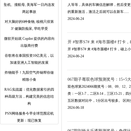
坠机、撞航母, 美海军一日内连发
人等等，具体的车辆信息解绑，然后变更
两起事故
的重新激活，激活之后就可以在新车......
2024-06-24
对大脑好的6种食物, 核桃只排第
3! 健脑防痴呆, 早吃早受
微软开始就 Copilot 提供的内容向
开 #智界S7# 来 #海市蜃楼# 打
出版商付费
开 #智界S7# 来 #海市蜃楼# 打卡，
谷歌将在泰国投资10亿美元，以
2024-06-24
加速亚洲人工智能的发展
炸物能手！九阳空气炸锅帮你做
067期子骞双色球预测奖号：15+5
精致小食
双色球第2024066期奖号：08、09、12、
RAG实战篇：优化数据索引的四
类：一区1-7，二区8-14，三区15-21
种高级方法，构建完美的信息结
五区数据对比中，1分区出号较多。 区间分析
构
2024-06-18
PSN网络服务今早全球范围宕机
更新：现已恢复
067期刘杨大乐透预测奖号：奇偶