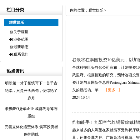
栏目分类
你的位置：
耀世娱乐
>
耀世娱乐
关于耀世
业务范围
最新动态
联系我们
谷歌将在泰国投资10亿美元，以加
全球科技巨头谷歌公司宣布，计划投资1
热点资讯
武里府。根据德勤的研究，预计这项投资将
资计划与泰国新任总理Paetongtarn
明朝第一才子杨慎写下一首千古
头的新战场。苹......
【更多...】
绝唱，只是开头两句，便惊艳了
2024-10-14
岁月
收购IPO撤单企业 成都先导筹划
重组
炸物能手！九阳空气炸锅帮你做精
完善立体化追责体系 筑牢投资者
越来越多的人渴望在家就能享受到餐厅级别
保护防线
量，还集金属内腔、广角高清可视窗、智能