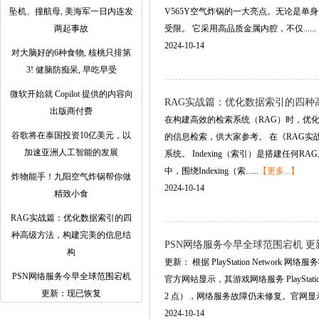
坠机、撞航母, 美海军一日内连发
V565Y空气炸锅的一大亮点。无论是
两起事故
受限。 它采用高品质金属内腔，不仅......
2024-10-14
对大脑好的6种食物, 核桃只排第
3! 健脑防痴呆, 早吃早受
微软开始就 Copilot 提供的内容向
RAG实战篇：优化数据索引的四
出版商付费
在构建高效的检索系统（RAG）时，优
谷歌将在泰国投资10亿美元，以
的信息检索，供大家参考。 在《RAG实战
加速亚洲人工智能的发展
系统。 Indexing（索引）是搭建
中，围绕Indexing（索......
【更多...】
炸物能手！九阳空气炸锅帮你做
2024-10-14
精致小食
RAG实战篇：优化数据索引的四
种高级方法，构建完美的信息结
PSN网络服务今早全球范围宕机 
构
更新： 根据 PlayStation Ne
PSN网络服务今早全球范围宕机
官方网站显示，其游戏网络服务 PlaySta
更新：现已恢复
2 点），网络服务故障仍未修复。官网显示，P
2024-10-14